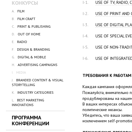
КОНКУРСЫ
I-1.
USE OF TV, RADIO, 
A.
FILM
I-2.
USE OF PRINT AND
B.
FILM CRAFT
I-3.
USE OF DIGITAL P
C.
PRINT & PUBLISHING
D.
OUT OF HOME
I-4.
USE OF SPECIAL EV
E.
RADIO
I-5.
USE OF NON-TRADI
F.
DESIGN & BRANDING
G.
DIGITAL & MOBILE
I-6.
USE OF INTEGRATE
H.
ADVERTISING CAMPAIGNS
I.
MEDIA
ТРЕБОВАНИЯ К РАБОТАМ
J.
BRANDED CONTENT & VISUAL
STORYTELLING
Каждая кампания оформляе
Пожалуйста, внимательно 
K.
INDUSTRY CATEGORIES
продублированы на нашем 
L.
BEST MARKETING
В ваших интересах объясни
INNOVATIONS
политические нюансы.
Убедитесь, что ваша заявка
ПРОГРАММА
исключением self-promotio
КОНФЕРЕНЦИИ