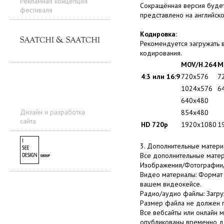
Рекламная концепция
Сокращённая версия будет
фестиваля
представлено на английско
Кодировка:
Рекомендуется загружать 
кодирования.
MOV/H.264
M
4:3 или 16:9
720x576
7
1024x576
6
640x480
Дизайн и разработка
854x480
сайта
HD 720p
1920x1080
1
3. Дополнительные матери
Все дополнительные мате
Изображения/Фотографии/Ко
Видео материалы: Формат 
вашем видеокейсе.
Радио/аудио файлы: Загруж
Размер файла не должен 
Все вебсайты или онлайн 
опубликованы временно для